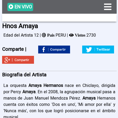
EN VIVO
Hnos Amaya
Edad del Artista 12 |
PERU |
2730
Pais
Vistos
Programacion
Comparte |
Videos
Artistas
Biografia del Artista
La orquesta
Amaya Hermanos
nace en Chiclayo, dirigida
Noticias
por Percy
Amaya
. En el 2008, la agrupación musical pasa a
manos de Juan Manuel Mendoza Pérez.
Amaya
Hemanos
Nosotros
cuenta con éxitos como 'Dos en uno', 'Mi amor por ella' y
'Nunca más', con los que logró posicionarse en el ámbito
musical.