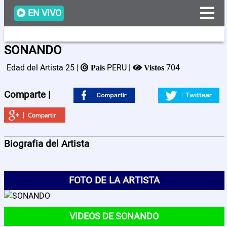
EN VIVO
SONANDO
Edad del Artista 25 |
PERU |
704
Pais
Vistos
Programacion
Comparte |
Videos
Artistas
Biografia del Artista
Noticias
FOTO DE LA ARTISTA
Nosotros
VIDEOS DE SONANDO