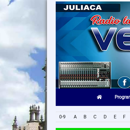
Progra
0-9
A
B
C
D
E
F