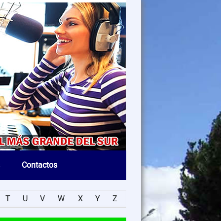
Contactos
T
U
V
W
X
Y
Z