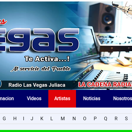
macion
Videos
Artistas
Noticias
Nosotros
G
H
I
J
K
L
M
N
O
P
Q
R
S