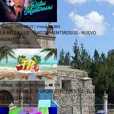
Contactos
Subido: 2025-09-22 | Vistos
865
LA BELLA LUZ - OJITOS MENTIROSOS - NUEVO
INGRESO
Subido: 2025-09-08 | Vistos
796
ESAUD SUAREZ - Y ORQUESTA - ERES TU - EL BO, BOM
DE LA SEMANA